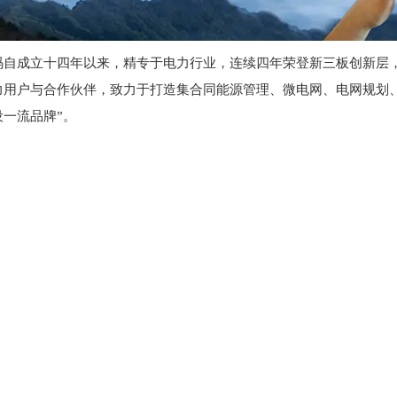
成立十四年以来，精专于电力行业，连续四年荣登新三板创新层，
力用户与合作伙伴，致力于打造集合同能源管理、微电网、电网规划
设一流品牌”。