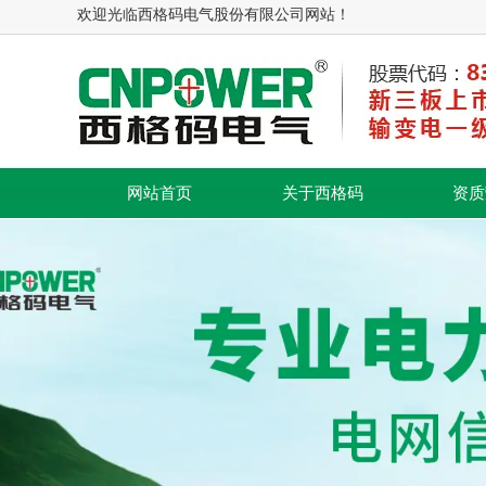
欢迎光临西格码电气股份有限公司网站！
网站首页
关于西格码
资质