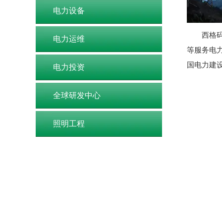
电力设备
西格码自
电力运维
等服务电
国电力建
电力投资
全球研发中心
照明工程